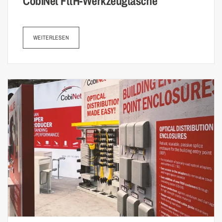
CobiNet FttH-Werkzeug­tasche
WEITERLESEN