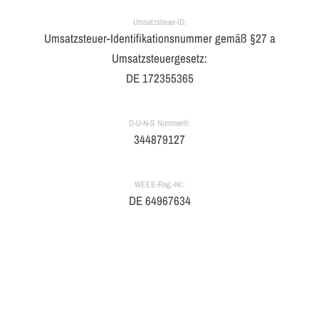
Umsatzsteuer-ID:
Umsatzsteuer-Identifikationsnummer gemäß §27 a
Umsatzsteuergesetz:
DE 172355365
D-U-N-S Nummer®:
344879127
WEEE-Reg.-Nr.:
DE 64967634