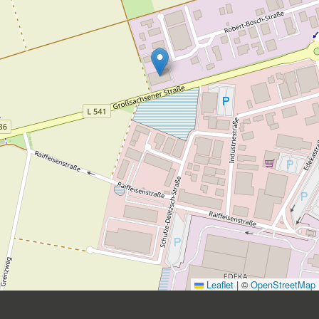
Leaflet
|
©
OpenStreetMap