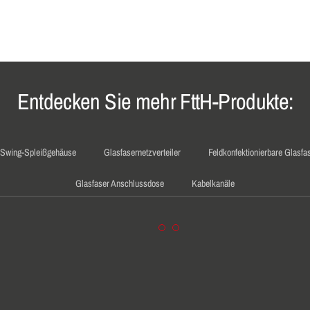
Entdecken Sie mehr FttH-Produkte:
 Swing-Spleißgehäuse
Glasfasernetzverteiler
Feldkonfektionierbare Glasfa
Glasfaser Anschlussdose
Kabelkanäle
BINET
RANK-SYSTEM
Der CobiNet
RS18 - Das CobiNet
Vormontage-Service
Netzwerkschrank-System
EN 19"-DIMENSION
für Ihr Projekt
mit der dritten 19"-Dimension