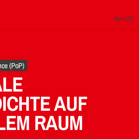
Menü
nce (PoP)
ALE
ICHTE AUF
LEM RAUM