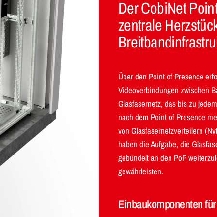
Der CobiNet Point
zentrale Herzstü
Breitbandinfrastru
Über den Point of Presence erf
Videoverbindungen zwischen Ba
Glasfasernetz, das bis zu jede
nach dem Point of Presence mei
von Glasfasernetzverteilern (Nv
haben die Aufgabe, die Glasfa
gebündelt an den PoP weiterzule
gewährleisten.
Einbaukomponenten für 