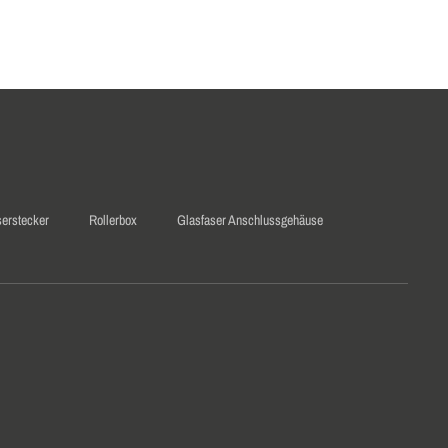
serstecker
Rollerbox
Glasfaser Anschlussgehäuse