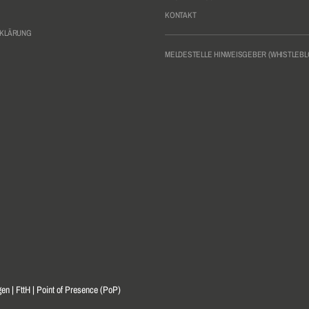
KONTAKT
RKLÄRUNG
MELDESTELLE HINWEISGEBER (WHISTLEB
n | FttH | Point of Presence (PoP)