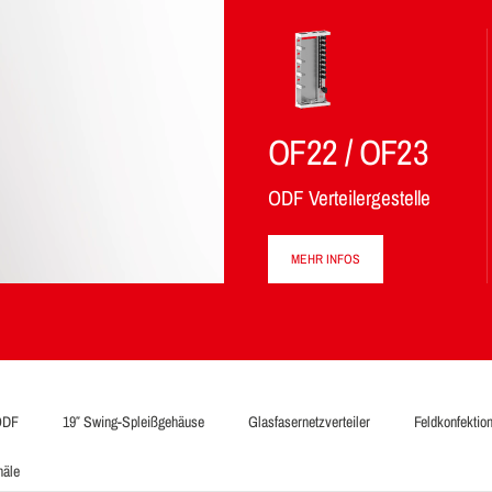
OF22 / OF23
ODF Verteilergestelle
MEHR INFOS
 ODF
19″ Swing-Spleißgehäuse
Glasfasernetzverteiler
Feldkonfektio
näle