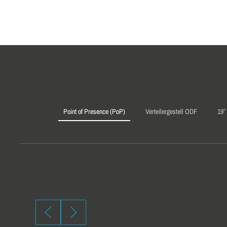
Point of Presence (PoP)
Verteilergestell ODF
19″
RS18 - DAS CO
NETZWERKSCH
MIT DER DRITT