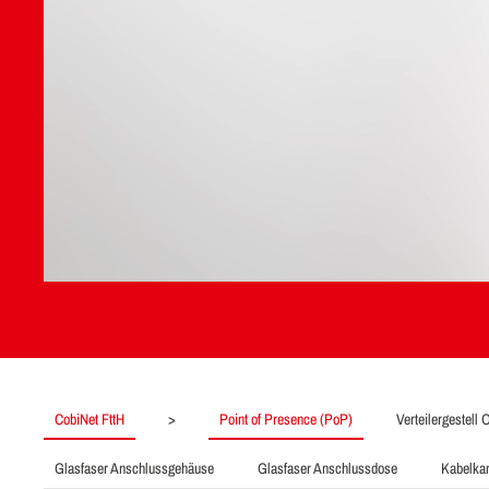
CobiNet FttH
>
Point of Presence (PoP)
Verteilergestell
Glasfaser Anschlussgehäuse
Glasfaser Anschlussdose
Kabelka