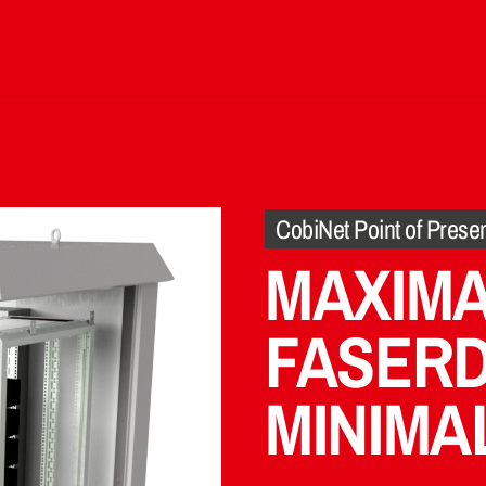
CobiNet Point of Prese
MAXIM
FASERD
MINIMA