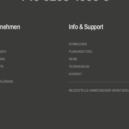
rnehmen
Info & Support
DOWNLOADS
NGEN
PLANUNGS-TOOL
UNG
NEWS
TE
TECHNIK-BLOG
KONTAKT
RKLÄRUNG
MELDESTELLE HINWEISGEBER (WHISTLEB