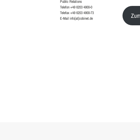
Public Relations
Telefon +49 6203 4900-0
Telefax +49 6203 4900-73
Zum
E-Mail info[at]cobinet.de