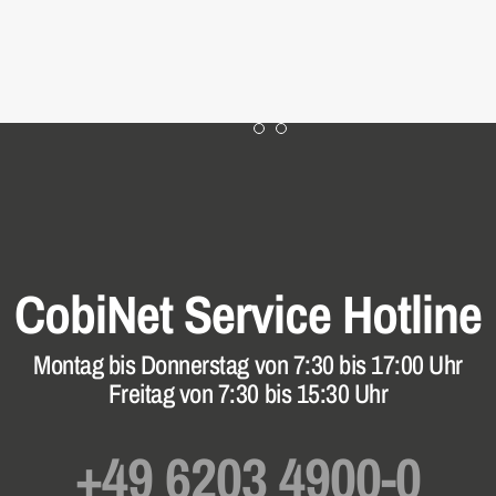
Der CobiNet
RS18 - Das CobiNet
Vormontage-Service
Netzwerkschrank-System
für Ihr Projekt
mit der dritten 19"-Dimension
CobiNet
Service Hotline
Montag bis Donnerstag
von 7:30 bis 17:00 Uhr
Freitag von 7:30 bis 15:30 Uhr
+49 6203 4900-0